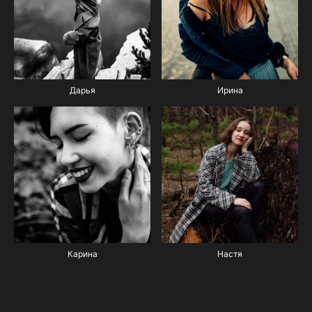
Дарья
Ирина
Карина
Настя