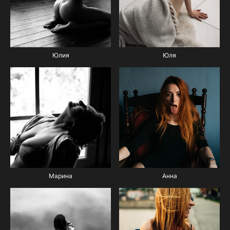
Юлия
Юля
Марина
Анна