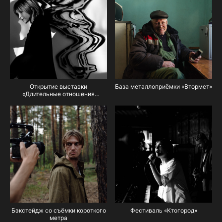
Открытие выставки
База металлоприёмки «Втормет»
«Длительные отношения
с солнечными ударами» Маши
Кирилловой
Бэкстейдж со съёмки короткого
Фестиваль «Ктогород»
метра