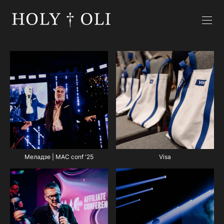
Меладзе | MAC conf '25
Visa