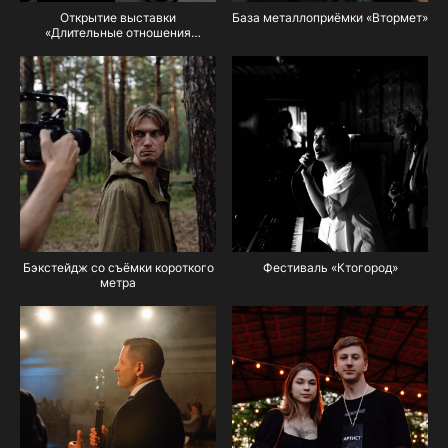
Открытие выставки
База металлоприёмки «Втормет»
«Длительные отношения
с солнечными ударами» Маши
Кирилловой
Бэкстейдж со съёмки короткого
Фестиваль «Ктогород»
метра