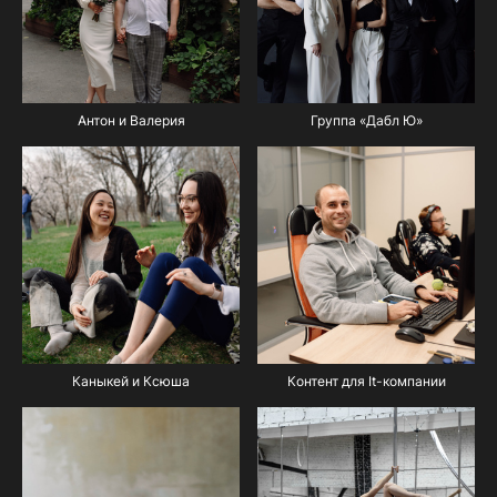
Антон и Валерия
Группа «Дабл Ю»
Каныкей и Ксюша
Контент для It-компании